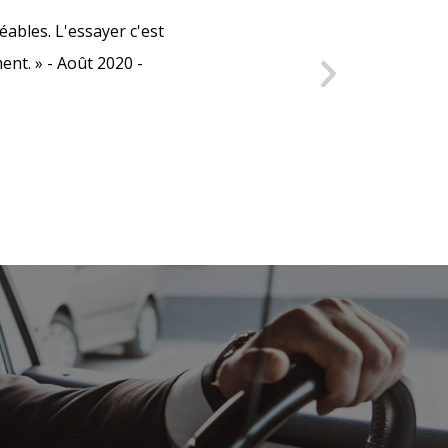
ables. L'essayer c'est
« Journées très agréables, a
nt. » - Août 2020 -