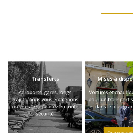
Transferts
Mises à dispo
Aéroports, gares, longs
Voitures et chauffe
trajets, nous vous emmenons
pour un transport 
où vous le souhaitez en toute
et dans le plus gra
sécurité.