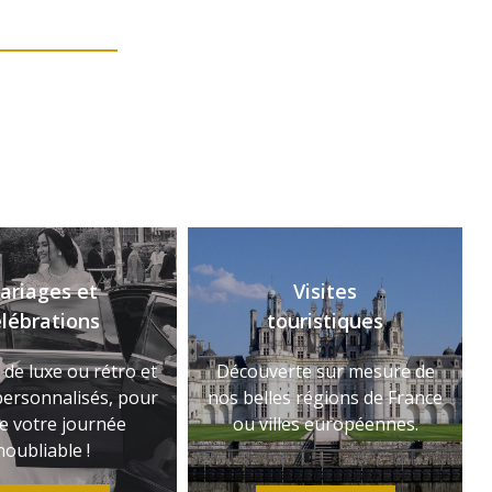
ariages et
Visites
lébrations
touristiques
 de luxe ou rétro et
Découverte sur mesure de
personnalisés, pour
nos belles régions de France
e votre journée
ou villes européennes.
noubliable !