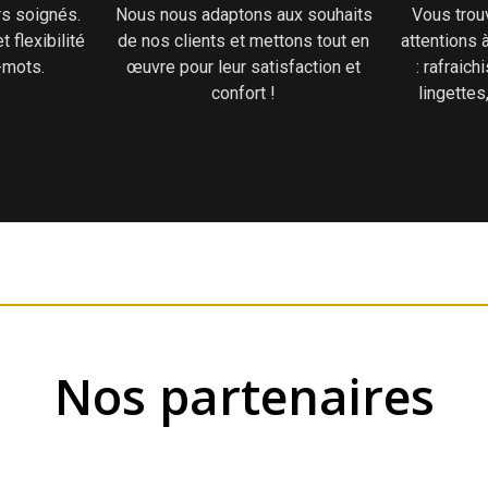
rs soignés.
Nous nous adaptons aux souhaits
Vous tro
t flexibilité
de nos clients et mettons tout en
attentions 
-mots.
œuvre pour leur satisfaction et
: rafraic
confort !
lingettes
Nos partenaires