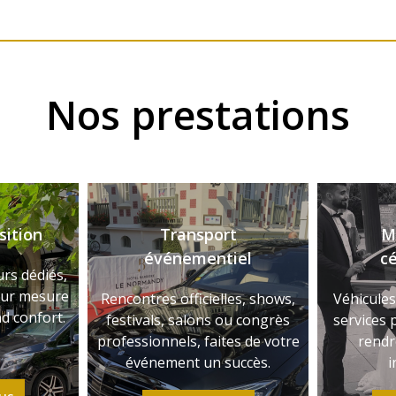
Nos prestations
sition
Transport
M
événementiel
cé
urs dédiés,
sur mesure
Rencontres officielles, shows,
Véhicules
nd confort.
festivals, salons ou congrès
services 
professionnels, faites de votre
rendr
événement un succès.
i