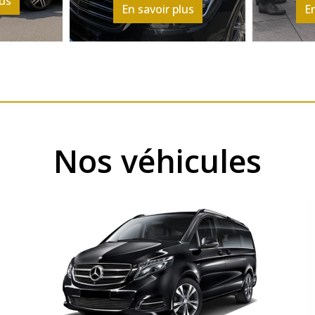
lus
En savoir plus
En
Nos véhicules